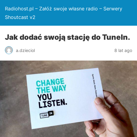
Radiohost.pl – Załóż swoje własne radio – Serwery
Shoutcast v2
Jak dodać swoją stację do TuneIn.
a.dzieciol
8 lat ago