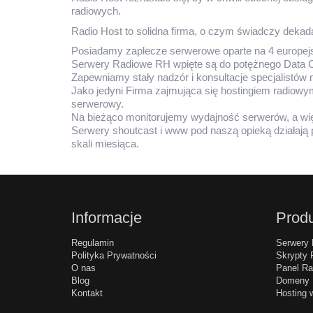
radiowych.
Radio Host to solidna firma, o czym świadczy dekad
Posiadamy zaplecze serwerowe oparte na 4 europejs
Serwery Radiowe RH wpięte są do potężnego Data C
Zapewniamy stały nadzór i konsultacje specjalistów n
Jako jedyni Firma zajmująca się hostingiem radiowym
serwerowy.
Na bieżąco monitorujemy wydajność serwerów, a więc
Serwery shoutcast i www pod naszą opieką działają 
skali miesiąca.
Informacje
Produ
Regulamin
Serwery 
Polityka Prywatności
Skrypty 
O nas
Panel Ra
Blog
Domeny
Kontakt
Hosting