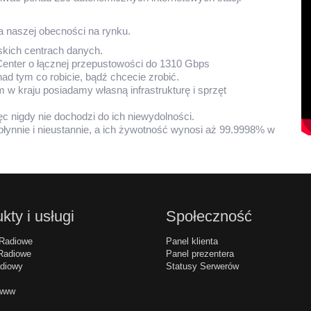
a naszej obecności na rynku.
kich centrach danych.
enter o łącznej przepustowości do 1310 Gbps
ad tym co robicie, bądź chcecie zrobić.
 w kraju posiadamy własną infrastrukturę i sprzęt
 nigdy nie dochodzi do ich niewydolności.
płynnie i nieustannie, a ich żywotność wynosi aż 99.9998% w
kty i usługi
Społeczność
Radiowe
Panel klienta
Radiowe
Panel prezentera
diowy
Statusy Serwerów
 www