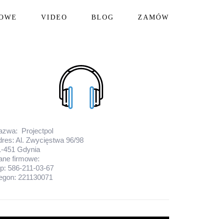
IOWE
VIDEO
BLOG
ZAMÓW
azwa: Projectpol
res: Al. Zwycięstwa 96/98
1-451 Gdynia
ane firmowe:
p: 586-211-03-67
egon: 221130071