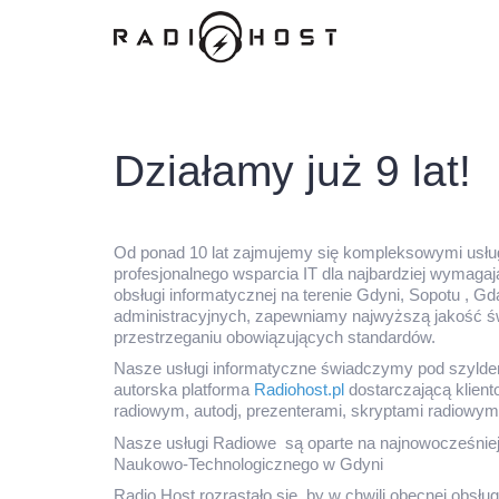
Działamy już 9 lat!
Od ponad 10 lat zajmujemy się kompleksowymi usług
profesjonalnego wsparcia IT dla najbardziej wymag
obsługi informatycznej na terenie Gdyni, Sopotu , 
administracyjnych, zapewniamy najwyższą jakość św
przestrzeganiu obowiązujących standardów.
Nasze usługi informatyczne świadczymy pod szyl
autorska platforma
Radiohost.pl
dostarczającą klien
radiowym, autodj, prezenterami, skryptami radiowymi
Nasze usługi Radiowe są oparte na najnowocześniej
Naukowo-Technologicznego w Gdyni
Radio Host rozrastało się, by w chwili obecnej obsł