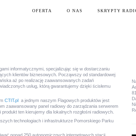
OFERTA
O NAS
SKRYPTY RAD
ami informatycznymi, specjalizując się w dostarczaniu
ających klientów biznesowych. Począwszy od standardowej
Gdańska aż po realizację zaawansowanych zadań
N
iadczonych usług, którą gwarantujemy dzięki ścisłemu
Ad
8
D
dem
CTIT.pl
a jednym naszym Flagowych produktów jest
Ni
tom zaawansowany panel radiowy do zarządzania serwerem
R
 produkt ten kierujemy dla lokalnych rozgłośni radiowych.
szych technologiach i infrastrukturze Pomorskiego Parku
ugiwać ponad 250 autonomicznych internetowych stacji