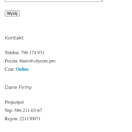
Kontakt
Telefon: 796 174 931
Poczta: biuro@citycore.pro
Online
Czat:
Dane Firmy
Projectpol
Nip: 586-211-03-67
Regon: 221130071