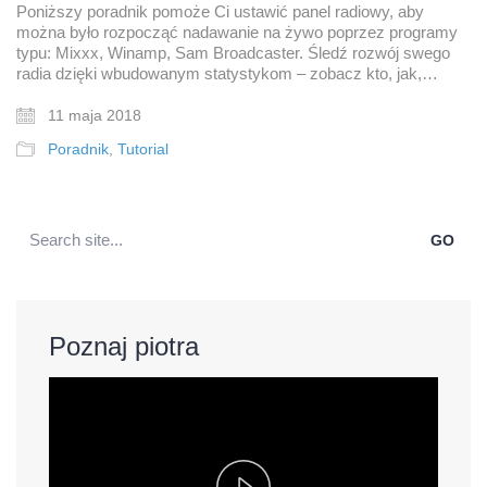
Poniższy poradnik pomoże Ci ustawić panel radiowy, aby
można było rozpocząć nadawanie na żywo poprzez programy
typu: Mixxx, Winamp, Sam Broadcaster. Śledź rozwój swego
radia dzięki wbudowanym statystykom – zobacz kto, jak,…
11 maja 2018
Poradnik
,
Tutorial
Search
for:
Poznaj piotra
Play